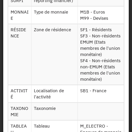
SURFI
reporting financier)
Persistent Identifier (DOI)
MONNAI
Type de monnaie
M1B - Euros
E
M99 - Devises
RÉSIDE
Zone de résidence
SF1 - Résidents
Back to the source
NCE
SF3 - Non-résidents
EMUM (Etats
M_ELECTRO : Encours de
membres de l'union
monnaie électronique - 2010-
monétaire)
SF4 - Non-résidents
2021
non-EMUM (Etats
membres de l'union
Other products:
2022-2026, 2022-2024,
2010-2021
monétaire)
ACTIVIT
Localisation de
SB1 - France
É
l'activité
Request access
TAXONO
Taxonomie
MIE
Availability date:
22/11/2022
TABLEA
Tableau
M_ELECTRO -