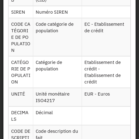
SIREN
Numéro SIREN
Contact
CODE CA
Code catégorie de
EC - Etablissement
TÉGORI
population
de crédit
Useful documents
E DE PO
PULATIO
N
Map and Directions
CATÉGO
Catégorie de
Etablissement de
Newsletter
RIE DE P
population
crédit -
OPULATI
Etablissement de
ON
crédit
Press and reports
UNITÉ
Unité monétaire
EUR - Euros
ISO4217
Legal details
DECIMA
Décimal
LS
Personal data protection
CODE DE
Code description du
SCRIPTI
fait