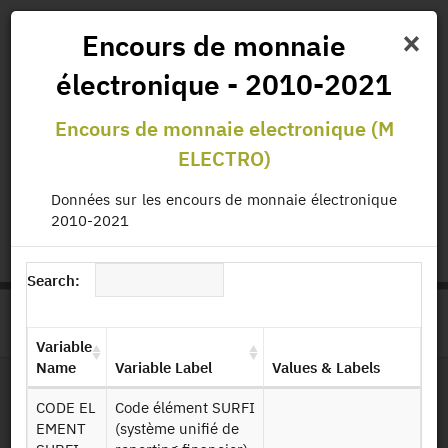
×
Encours de monnaie
électronique - 2010-2021
News
Projects
Data
All Publications
Encours de monnaie electronique (M
Governance and Missions
ELECTRO)
Données sur les encours de monnaie électronique
status.io
EN
|
FR
2010-2021
Search:
>
HOME
PRODUCT PAGE
Variable
Name
Variable Label
Values & Labels
CODE EL
Code élément SURFI
File Layout
EMENT
(système unifié de