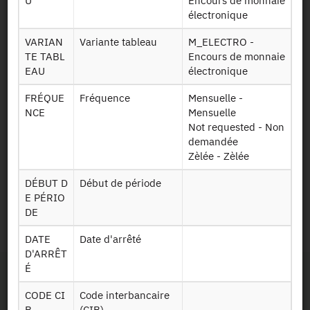
U
Encours de monnaie
électronique
File Layout
VARIAN
Variante tableau
M_ELECTRO -
TE TABL
Encours de monnaie
EAU
électronique
Download
Données sur les
FRÉQUE
Fréquence
Mensuelle -
Encours de
encours de
NCE
Mensuelle
monnaie
monnaie
Not requested - Non
electronique (M
électronique
demandée
ELECTRO)
2010-2021
Zèlée - Zèlée
DÉBUT D
Début de période
Persistent Identifier
E PÉRIO
DE
2010-2021 :
https://doi.org/10.34724/CASD.595.4591.V1
DATE
Date d'arrêté
D'ARRÊT
É
CODE CI
Code interbancaire
B
(CIB)