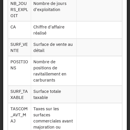
NB_JOU
Nombre de jours
RS_EXPL
d'exploitation
File Layout
OIT
CA
Chiffre d'affaire
Download
réalisé
Données sur les
SURF_VE
Surface de vente au
établissements
NTE
détail
s'étant acquittés
Tascom 2022
de la taxe sur les
POSITIO
Nombre de
surfaces
NS
positions de
commerciales en
ravitaillement en
2022
carburants
Données sur les
SURF_TA
Surface totale
taxes des
XABLE
taxable
Tascom
surfaces
paiements 2022
TASCOM
Taxes sur les
commerciales
_AVT_M
surfaces
2022
AJ
commerciales avant
majoration ou