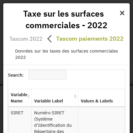
×
Taxe sur les surfaces
commerciales - 2022
News
Projects
Data
All Publications
Tascom paiements 2022
Tascom 2022
Governance and Missions
Données sur les taxes des surfaces commerciales
2022
status.io
EN
|
FR
Search:
Variable
>
HOME
PRODUCT PAGE
Name
Variable Label
Values & Labels
SIRET
Numéro SIRET
(Système
File Layout
d'Identification du
Répertoire des