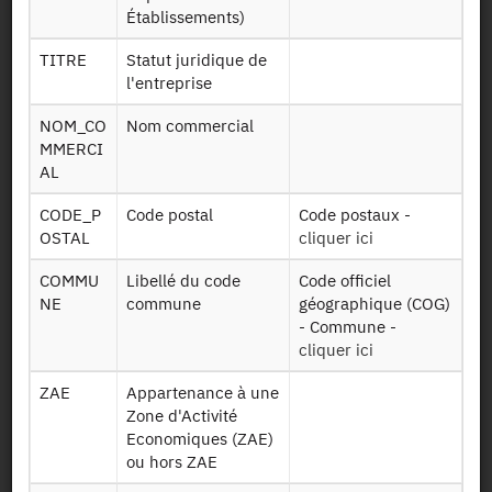
Persistent Identifier (DOI)
Établissements)
TITRE
Statut juridique de
l'entreprise
Back to the source
NOM_CO
Nom commercial
MMERCI
TASCOM : Tax on commercial
AL
premises - 2022
CODE_P
Code postal
Code postaux -
OSTAL
cliquer ici
Other products:
2023,
2022
, 2021, 2020, 2019,
2018
,
COMMU
Libellé du code
Code officiel
2017, 2016, 2015, 2014, 2013, 2012, 2011
+
NE
commune
géographique (COG)
- Commune -
cliquer ici
Request access
ZAE
Appartenance à une
Zone d'Activité
Economiques (ZAE)
Availability date:
23/03/2023
ou hors ZAE