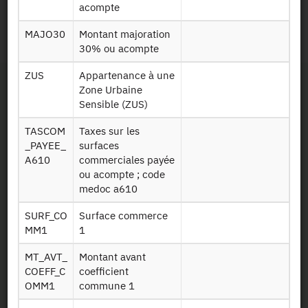
Persistent Identifier
acompte
MAJO30
Montant majoration
2022 :
https://doi.org/10.34724/CASD.241.4756.V1
30% ou acompte
ZUS
Appartenance à une
Zone Urbaine
Sensible (ZUS)
TASCOM
Taxes sur les
_PAYEE_
surfaces
A610
commerciales payée
Contact
ou acompte ; code
medoc a610
Useful documents
SURF_CO
Surface commerce
MM1
1
Map and Directions
MT_AVT_
Montant avant
Newsletter
COEFF_C
coefficient
OMM1
commune 1
Press and reports