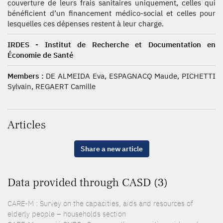
couverture de leurs frais sanitaires uniquement, celles qui
bénéficient d’un financement médico-social et celles pour
lesquelles ces dépenses restent à leur charge.
IRDES - Institut de Recherche et Documentation en
Économie de Santé
Members :
DE ALMEIDA Eva, ESPAGNACQ Maude, PICHETTI
Sylvain, REGAERT Camille
Articles
Share a new article
Data provided through CASD (3)
CARE-M : Survey on the capacities, aids and resources of
elderly people – households section