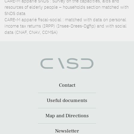
CARE-M apparié SNDS : Survey on the capacities, aids and
resources of elderly people – households section matched with
SNDS data
CARE-M apparié fiscal-social : matched with data on personal
income tax returns (IRPP) (Insee-Drees-Dgfip) and with social
data (CNAF, CNAV, CCMSA)
Contact
Useful documents
Map and Directions
Newsletter