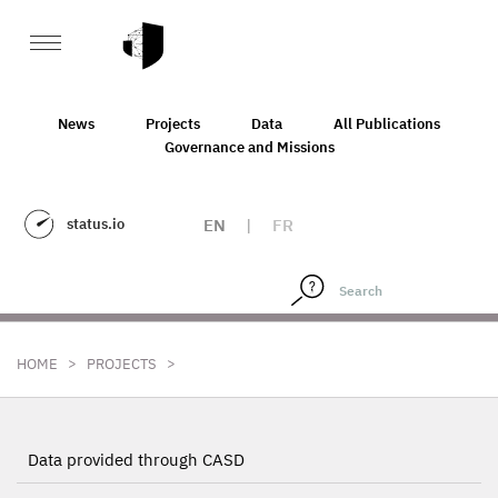
News
Projects
Data
All Publications
Governance and Missions
status.io
EN
|
FR
>
>
HOME
PROJECTS
Data provided through CASD