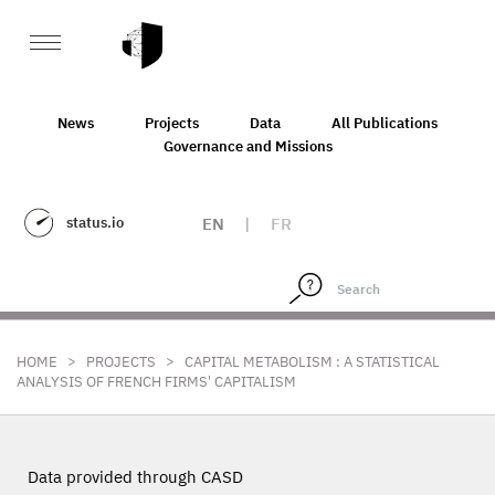
News
Projects
Data
All Publications
Governance and Missions
status.io
EN
|
FR
>
>
HOME
PROJECTS
CAPITAL METABOLISM : A STATISTICAL
ANALYSIS OF FRENCH FIRMS' CAPITALISM
Data provided through CASD