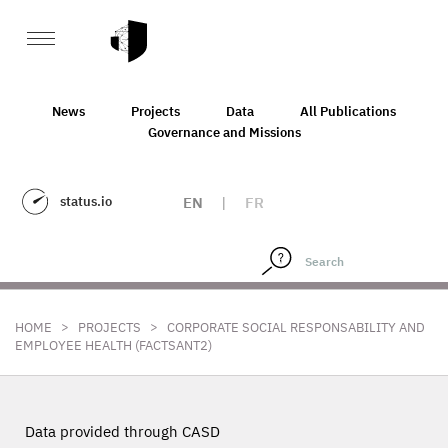
News
Projects
Data
All Publications
Governance and Missions
status.io
EN
|
FR
>
>
HOME
PROJECTS
CORPORATE SOCIAL RESPONSABILITY AND
EMPLOYEE HEALTH (FACTSANT2)
Data provided through CASD