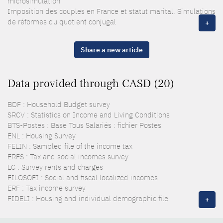
microsimulation
Imposition des couples en France et statut marital. Simulations
de réformes du quotient conjugal
+
Share a new article
Data provided through CASD (20)
BDF : Household Budget survey
SRCV : Statistics on Income and Living Conditions
BTS-Postes : Base Tous Salariés : fichier Postes
ENL : Housing Survey
FELIN : Sampled file of the income tax
ERFS : Tax and social incomes survey
LC : Survey rents and charges
FILOSOFI : Social and fiscal localized incomes
ERF : Tax income survey
FIDELI : Housing and individual demographic file
+