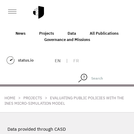
News
Projects
Data
All Publications
Governance and Missions
status.io
EN
|
FR
>
>
HOME
PROJECTS
EVALUATING PUBLIC POLICIES WITH THE
INES MICRO-SIMULATION MODEL
Data provided through CASD