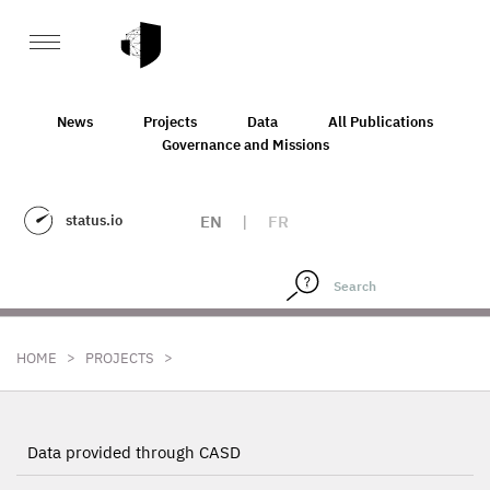
News
Projects
Data
All Publications
Governance and Missions
status.io
EN
|
FR
>
>
HOME
PROJECTS
Data provided through CASD