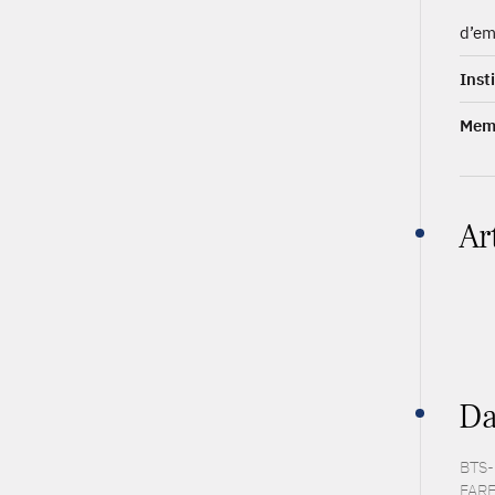
d’em
Inst
Memb
Ar
Da
BTS-P
FARE