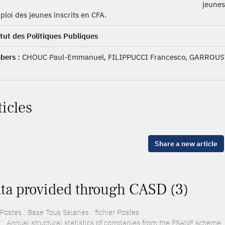
jeunes
ploi des jeunes inscrits en CFA.
itut des Politiques Publiques
ers :
CHOUC Paul-Emmanuel, FILIPPUCCI Francesco, GARROUS
ticles
Share a new article
ta provided through CASD (3)
ostes : Base Tous Salariés : fichier Postes
 : Annual structural statistics of companies from the ESANE scheme