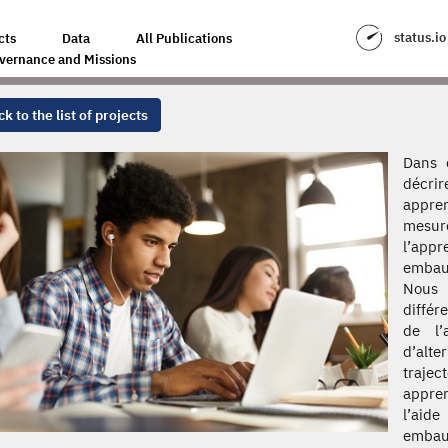
status.io
cts
Data
All Publications
vernance and Missions
k to the list of projects
Dans 
décrir
appren
mesur
l’app
embau
Nous 
différ
de l’
d’alt
trajec
appre
l’aid
embauc