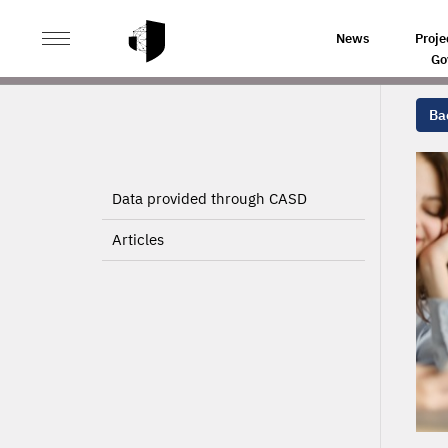
>
>
HOME
PROJECTS
News
Proje
Go
Bac
Data provided through CASD
Articles