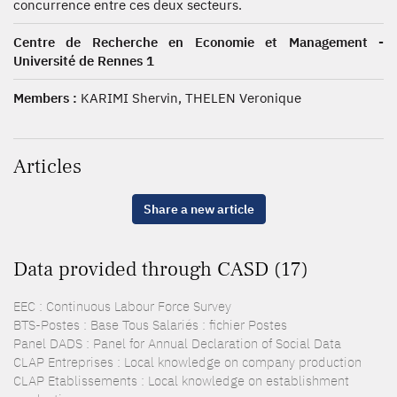
concurrence entre ces deux secteurs.
Centre de Recherche en Economie et Management -
Université de Rennes 1
Members :
KARIMI Shervin, THELEN Veronique
Articles
Share a new article
Data provided through CASD (17)
EEC : Continuous Labour Force Survey
BTS-Postes : Base Tous Salariés : fichier Postes
Panel DADS : Panel for Annual Declaration of Social Data
CLAP Entreprises : Local knowledge on company production
CLAP Etablissements : Local knowledge on establishment