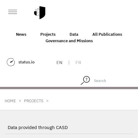
News
Projects
Data
All Publications
Governance and Missions
status.io
EN
|
FR
>
>
HOME
PROJECTS
Data provided through CASD