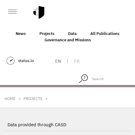
News
Projects
Data
All Publications
Governance and Missions
status.io
EN
|
FR
>
>
HOME
PROJECTS
Data provided through CASD