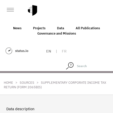
News
Projects
Data
All Publications
Governance and Missions
status.io
EN
|
FR
>
>
HOME
SOURCES
SUPPLEMENTARY CORPORATE INCOME TAX
RETURN (FORM 2065BIS)
Data description