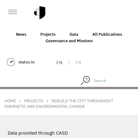
News
Projects
Data
All Publications
Governance and Missions
status.io
EN
|
FR
>
>
HOME
PROJECTS
REBUILD THE CITY THROUGHOUT
ENERGETIC AND ENVIRONMENTAL CHANGE
Data provided through CASD