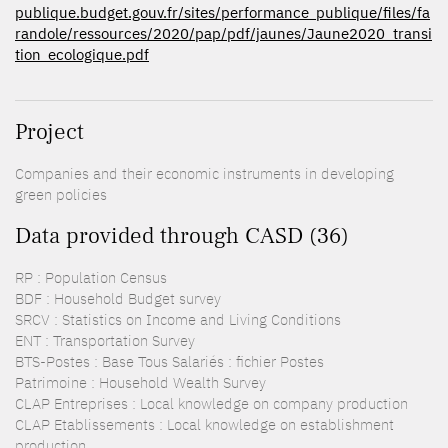
publique.budget.gouv.fr/sites/performance_publique/files/fa
randole/ressources/2020/pap/pdf/jaunes/Jaune2020_transi
tion_ecologique.pdf
Project
Companies and their economic instruments in developing
green policies
Data provided through CASD (36)
RP : Population Census
BDF : Household Budget survey
SRCV : Statistics on Income and Living Conditions
ENT : Transportation Survey
BTS-Postes : Base Tous Salariés : fichier Postes
Patrimoine : Household Wealth Survey
CLAP Entreprises : Local knowledge on company production
CLAP Etablissements : Local knowledge on establishment
production