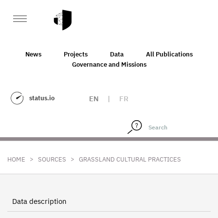
News
Projects
Data
All Publications
Governance and Missions
status.io
EN
|
FR
>
>
HOME
SOURCES
GRASSLAND CULTURAL PRACTICES
Data description