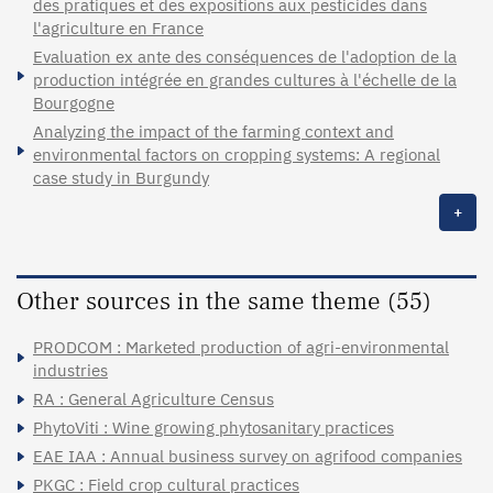
des pratiques et des expositions aux pesticides dans
l'agriculture en France
Evaluation ex ante des conséquences de l'adoption de la
production intégrée en grandes cultures à l'échelle de la
Bourgogne
Analyzing the impact of the farming context and
environmental factors on cropping systems: A regional
case study in Burgundy
+
Other sources in the same theme (55)
PRODCOM : Marketed production of agri-environmental
industries
RA : General Agriculture Census
PhytoViti : Wine growing phytosanitary practices
EAE IAA : Annual business survey on agrifood companies
PKGC : Field crop cultural practices