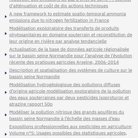
d'atténuation et coût de dix actions techniques
A new framework to estimate spatio-temporal ammonia
emissions due to nitrogen fertilization in France
Modélisation exploiratoire des transferts de produits
phytosanitaires en domaine souterrain et reconstitution de
leur origine en rivière par analyse tendancielle
Actualisation de la base de données agricole régionalisée
sur le bassin seine Normandie pour l’analyse de l’évolution
récente des pratiques agricoles Arseine, 2006-2014
Description et spatialisation des systèmes de culture sur le
bassin seine Normandie
Modélisation hydrogéologique des pollutions diffuses
d’origine agricole modélisation exploratoire de la pollution
des eaux souterraines par deux pesticides isoproturon et
atrazine rapport 50p
Modéliser la pollution nitrique des grands aquifères du
bassin seine Normandie à l’échelle des masses d’eau
Expositions professionnelles aux pesticides en agriculture;
Volume n°5: Usages possibles des statistiques agricoles,