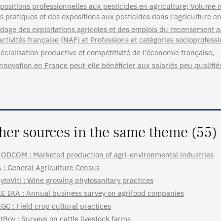
positions professionnelles aux pesticides en agriculture; Volume n
s pratiques et des expositions aux pesticides dans l'agriculture e
dage des exploitations agricoles et des emplois du recensement 
activités française (NAF) et Professions et catégories socioprofess
écialisation productive et compétitivité de l'économie française,
innovation en France peut-elle bénéficier aux salariés peu qualifié
her sources in the same theme (55)
ODCOM : Marketed production of agri-environmental industries
 : General Agriculture Census
ytoViti : Wine growing phytosanitary practices
E IAA : Annual business survey on agrifood companies
GC : Field crop cultural practices
tBov : Surveys on cattle livestock farms