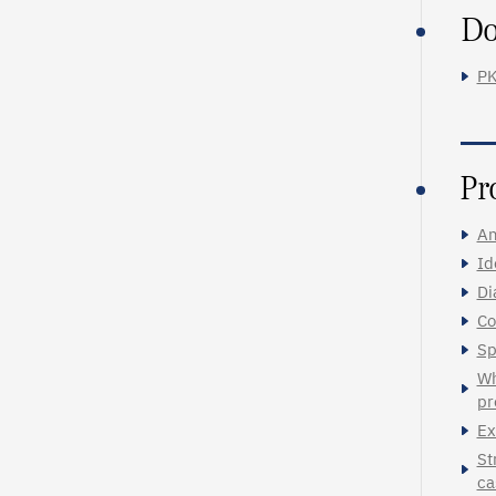
Do
PK
Pr
An
Id
Di
Co
Sp
Wh
pr
Ex
St
ca