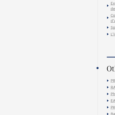
Ex
de
Co
d’
Sp
L'
Ot
PR
RA
Ph
EA
PK
Ba