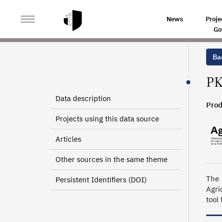
>
>
HOME
SOURCES
WINE GROWING AGRICULTURAL 
News
Proje
Go
Bac
PK
Data description
Prod
Projects using this data source
Articles
Other sources in the same theme
The 
Persistent Identifiers (DOI)
Agri
tool