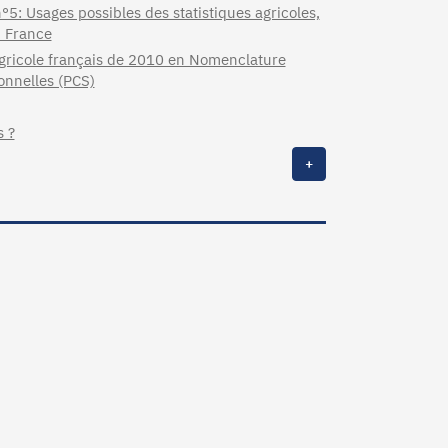
°5: Usages possibles des statistiques agricoles,
n France
agricole français de 2010 en Nomenclature
ionnelles (PCS)
s ?
+