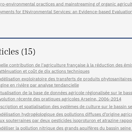
ro-environmental practices and mainstreaming of organic agricul
yments for ENvironmental Services: an Evidence-based Evaluatio
ticles (15)
elle contribution de l'agriculture française à la réduction des émis
atténuation et coût de dix actions techniques
délisation exploiratoire des transferts de produits phytosanitaire
igine en rivière par analyse tendancielle
tualisation de la base de données agricole régionalisée sur le ba
évolution récente des pratiques agricoles Arseine, 2006-2014
scription et spatialisation des systèmes de culture sur le bassin 
délisation hydrogéologique des pollutions diffuses d’origine agrico
ux souterraines par deux pesticides isoproturon et atrazine rappo
déliser la pollution nitrique des grands aquifères du bassin sein