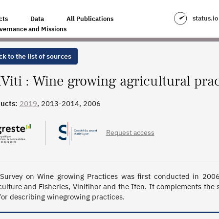
PRACTICES
status.io
cts
Data
All Publications
vernance and Missions
k to the list of sources
Viti : Wine growing agricultural pra
ucts:
2019
, 2013-2014, 2006
Request access
Survey on Wine growing Practices was first conducted in 2006
culture and Fisheries, Viniflhor and the Ifen. It complements the s
 for describing winegrowing practices.