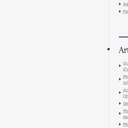
Ag
Pa
Ar
Qu
d'
Mo
or
Ac
l’
De
Mo
ea
Mo