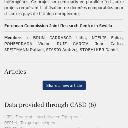
hétérogènes. Ce projet sera entrepris en parallèle à d´autre
projets requérant l´utilisation de données comparables pour
d´autres pays de l´Union européenne.
European Commission Joint Research Centre in Sevilla
Members :
BRUN CARRASCO Lidia, NTELIS Fotios,
PONFERRADA Victor, RUIZ GARCIA Juan Carlos,
SPEITMANN Raffael, STASIO Andrzej, STOEHLKER Daniel
Articles
Share a new article
Data provided through CASD (6)
LIFI : Financial Links between Enterprises
PERIM : Tax groups scopes