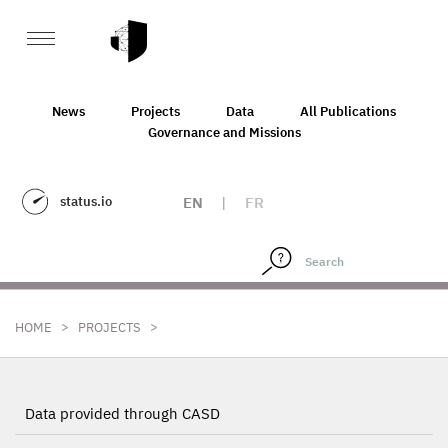
News
Projects
Data
All Publications
Governance and Missions
status.io
EN
|
FR
>
>
HOME
PROJECTS
Data provided through CASD