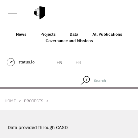
News
Projects
Data
All Publications
Governance and Missions
status.io
EN
|
FR
>
>
HOME
PROJECTS
Data provided through CASD