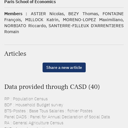
Paris School of Economics
Members :
ASTIER Nicolas, BEZY Thomas, FONTAINE
François, MILLOCK Katrin, MORENO-LOPEZ Maximiliano,
NORBIATO Riccardo, SANTERRE-FILLEUX D'ARRENTIERES
Romain
Articles
Share a new article
Data provided through CASD (40)
RP : Population Census
BDF : Household Budget survey
BTS-Postes : Base Tous Salariés : fichier Postes
Panel DADS : Panel for Annual Declaration of Social Data
RA : General Agriculture Census