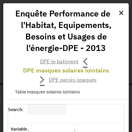
×
Enquête Performance de
l'Habitat, Equipements,
News
Projects
Data
All Publications
Besoins et Usages de
Governance and Missions
l'énergie-DPE - 2013
status.io
EN
|
FR
DPE le batiment
DPE masques solaires lointains
DPE parois opaques
Table masques solaires lointains
>
HOME
PRODUCT PAGE
Search:
File Layout
Variable