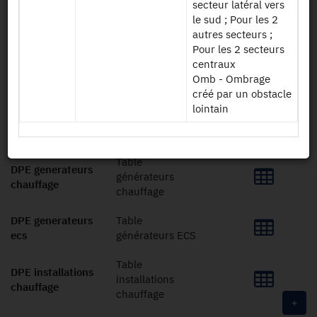
secteur latéral vers
le sud ; Pour les 2
autres secteurs ;
DPE dpe
Table DPE
Pour les 2 secteurs
centraux
DPE dpe
Table DPE
Omb - Ombrage
logement
logement
créé par un obstacle
lointain
DPE factures
Table factures
Table
DPE generateurs
générateurs
chauffage
chauffage
DPE generateurs
Table
ecs
générateurs ECS
Table
DPE installations
installations
chauffage
chauffage
+