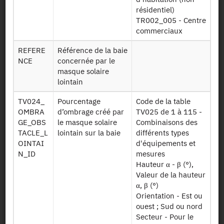
Authorisation:
Statistical Confidentiality Committee
résidentiel)
TR002_005 - Centre
commerciaux
Availability date:
13/10/2017
REFERE
Référence de la baie
NCE
concernée par le
File Layout
masque solaire
lointain
TV024_
Pourcentage
Code de la table
Download
OMBRA
d’ombrage créé par
TV025 de 1 à 115 -
GE_OBS
le masque solaire
Combinaisons des
DPE baies
Table baies
TACLE_L
lointain sur la baie
différents types
OINTAI
d'équipements et
DPE
Table
N_ID
mesures
consommations
consommations
Hauteur α - β (°),
Valeur de la hauteur
DPE
Table
α, β (°)
ameliorations
améliorations
Orientation - Est ou
ouest ; Sud ou nord
Secteur - Pour le
DPE descriptifs
Table descritifs