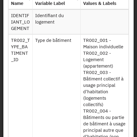
Persistent Identifier (DOI)
Name
Variable Label
Values & Labels
IDENTIF
Identifiant du
IANT_LO
logement
GEMENT
Back to the source
TR002_T
Type de bâtiment
TR002_001 -
YPE_BA
Maison individuelle
PHEBUS DPE : Survey on the
TIMENT
TR002_002 -
performance of homes,
_ID
Logement
equipment, energy needs and
(appartement)
TR002_003 -
uses - energy performance
Bâtiment collectif à
diagnosis - 2013
usage principal
d'habitation
(logements
Other products:
2013
collectifs)
TR002_004 -
Bâtiments ou partie
de bâtiment à usage
principal autre que
d'habitation (non