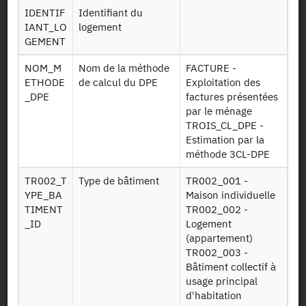
Persistent Identifier (DOI)
IDENTIF
Identifiant du
IANT_LO
logement
GEMENT
NOM_M
Nom de la méthode
FACTURE -
Back to the source
ETHODE
de calcul du DPE
Exploitation des
_DPE
factures présentées
PHEBUS DPE : Survey on the
par le ménage
performance of homes,
TROIS_CL_DPE -
Estimation par la
equipment, energy needs and
méthode 3CL-DPE
uses - energy performance
TR002_T
Type de bâtiment
TR002_001 -
diagnosis - 2013
YPE_BA
Maison individuelle
TIMENT
TR002_002 -
Other products:
2013
_ID
Logement
(appartement)
TR002_003 -
Bâtiment collectif à
usage principal
d'habitation