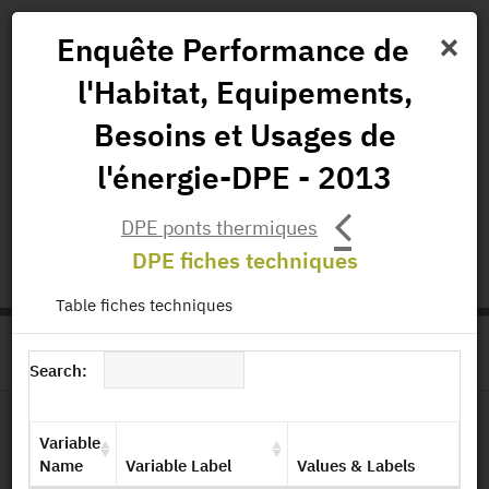
×
Enquête Performance de
l'Habitat, Equipements,
News
Projects
Data
All Publications
Besoins et Usages de
Governance and Missions
l'énergie-DPE - 2013
status.io
EN
|
FR
DPE ponts thermiques
DPE fiches techniques
Table fiches techniques
>
HOME
PRODUCT PAGE
Search:
Variable
File Layout
Name
Variable Label
Values & Labels