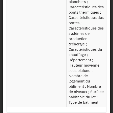
planchers ;
Caractéristiques des
Persistent Identifier
ponts thermiques ;
Caractéristiques des
2013 :
https://doi.org/10.34724/CASD.195.1548.V1
portes ;
Caractéristiques des
systèmes de
production
d'énergie ;
Caractéristiques du
chauffage ;
Département ;
Hauteur moyenne
Contact
sous plafond ;
Nombre de
Useful documents
logement du
bâtiment ; Nombre
de niveaux ; Surface
Map and Directions
habitable du lot ;
Type de bâtiment
Newsletter