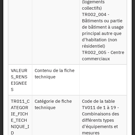
(logements
Authorisation:
Statistical Confidentiality Committee
collectifs)
TR002_004 -
Availability date:
13/10/2017
Bâtiments ou partie
de bâtiment à usage
principal autre que
d'habitation (non
File Layout
résidentiel)
TR002_005 - Centre
commerciaux
Download
VALEUR
Contenu de la fiche
DPE baies
Table baies
S_RENS
technique
EIGNEE
S
DPE
Table
consommations
consommations
TR011_C
Catégorie de fiche
Code de la table
ATEGOR
technique
TV011 de 1 à 19 -
DPE
Table
IE_FICH
Combinaisons des
ameliorations
améliorations
E_TECH
différents types
NIQUE_I
d'équipements et
DPE descriptifs
Table descritifs
D
mesures