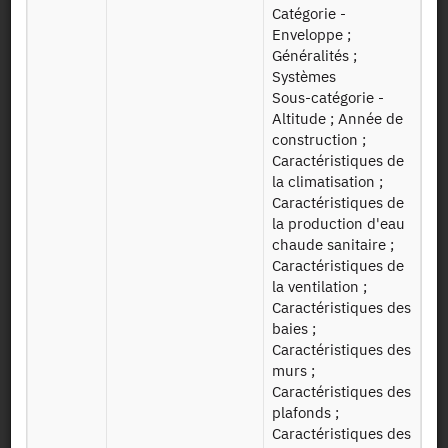
Catégorie -
Enveloppe ;
DPE dpe
Table DPE
Généralités ;
Systèmes
Sous-catégorie -
DPE dpe
Table DPE
Altitude ; Année de
logement
logement
construction ;
Caractéristiques de
DPE factures
Table factures
la climatisation ;
Caractéristiques de
la production d'eau
Table
DPE generateurs
chaude sanitaire ;
générateurs
chauffage
Caractéristiques de
chauffage
la ventilation ;
Caractéristiques des
DPE generateurs
Table
baies ;
ecs
générateurs ECS
Caractéristiques des
murs ;
Table
DPE installations
Caractéristiques des
installations
chauffage
plafonds ;
chauffage
+
Caractéristiques des