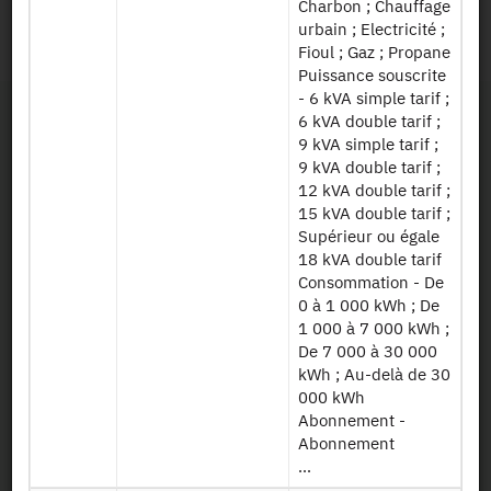
Charbon ; Chauffage
urbain ; Electricité ;
2013 :
https://doi.org/10.34724/CASD.195.1548.V1
Fioul ; Gaz ; Propane
Puissance souscrite
- 6 kVA simple tarif ;
6 kVA double tarif ;
9 kVA simple tarif ;
9 kVA double tarif ;
12 kVA double tarif ;
15 kVA double tarif ;
Supérieur ou égale
Contact
18 kVA double tarif
Consommation - De
Useful documents
0 à 1 000 kWh ; De
1 000 à 7 000 kWh ;
De 7 000 à 30 000
Map and Directions
kWh ; Au-delà de 30
000 kWh
Newsletter
Abonnement -
Abonnement
Press and reports
...