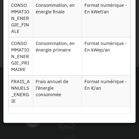
CONSO
Consommation, en
Format numérique -
MMATIO
énergie finale
En kWef/an
Legal details
N_ENER
GIE_FIN
ALE
Personal data protection
CONSO
Consommation, en
Format numérique -
Site Map
MMATIO
énergie primaire
En kWep/an
N_ENER
GIE_PRI
MAIRE
FRAIS_A
Frais annuel de
Format numérique -
NNUELS
l’énergie
En €/an
_ENERG
consommée
IE