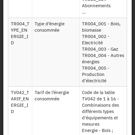
DPE dpe
Table DPE
Abonnements
...
DPE dpe
Table DPE
TR004_T
Type d’énergie
TR004_001 - Bois,
logement
logement
YPE_EN
consommée
biomasse
ERGIE_I
TR004_002 -
DPE factures
Table factures
D
Electricité
TR004_003 - Gaz
TR004_004 - Autres
Table
DPE generateurs
énergies
générateurs
chauffage
TR004_005 -
chauffage
Production
d'électricité
DPE generateurs
Table
ecs
générateurs ECS
TV042_T
Tarif de l’énergie
Code de la table
ARIF_EN
consommée
TV042 de 1 à 16 -
Table
DPE installations
ERGIE_I
Combinaisons des
installations
chauffage
D
différents types
chauffage
+
d'équipements et
mesures
Energie - Bois ;
Persistent Identifier