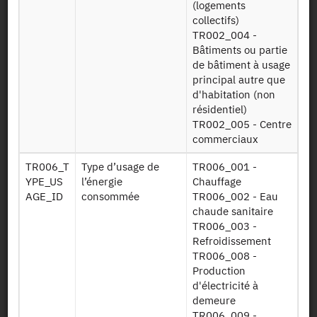
(logements
Availability date:
13/10/2017
collectifs)
TR002_004 -
Bâtiments ou partie
de bâtiment à usage
File Layout
principal autre que
d'habitation (non
résidentiel)
Download
TR002_005 - Centre
commerciaux
DPE baies
Table baies
TR006_T
Type d’usage de
TR006_001 -
YPE_US
l’énergie
Chauffage
DPE
Table
AGE_ID
consommée
TR006_002 - Eau
consommations
consommations
chaude sanitaire
TR006_003 -
DPE
Table
Refroidissement
ameliorations
améliorations
TR006_008 -
Production
DPE descriptifs
Table descritifs
d'électricité à
demeure
TR006_009 -