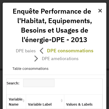
×
Enquête Performance de
l'Habitat, Equipements,
News
Projects
Data
All Publications
Besoins et Usages de
Governance and Missions
l'énergie-DPE - 2013
status.io
EN
|
FR
DPE consommations
DPE baies
DPE ameliorations
Table consommations
>
HOME
PRODUCT PAGE
Search:
Variable
File Layout
Name
Variable Label
Values & Labels