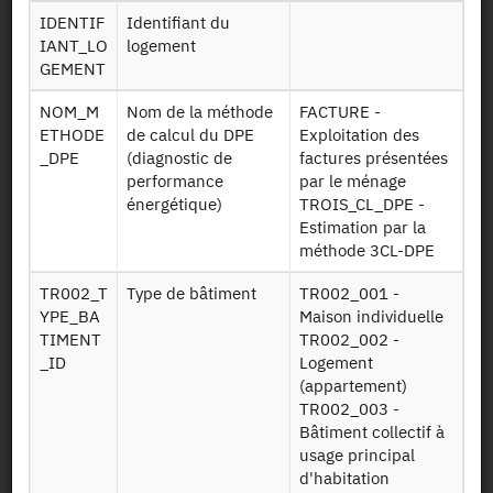
Persistent Identifier (DOI)
IDENTIF
Identifiant du
IANT_LO
logement
GEMENT
NOM_M
Nom de la méthode
FACTURE -
Back to the source
ETHODE
de calcul du DPE
Exploitation des
_DPE
(diagnostic de
factures présentées
PHEBUS DPE : Survey on the
performance
par le ménage
performance of homes,
énergétique)
TROIS_CL_DPE -
Estimation par la
equipment, energy needs and
méthode 3CL-DPE
uses - energy performance
TR002_T
Type de bâtiment
TR002_001 -
diagnosis - 2013
YPE_BA
Maison individuelle
TIMENT
TR002_002 -
Other products:
2013
_ID
Logement
(appartement)
TR002_003 -
Request access
Bâtiment collectif à
usage principal
d'habitation