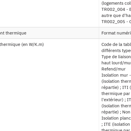
(logements coll
baies
Table baies
TR002_004 - Bâ
autre que d'hab
TR002_005 - 
 consommations
Table consommations
ont thermique
Format numér
ameliorations
Table améliorations
t thermique (en W/K.m)
Code de la table TV013 de 1 à 137 - Combinaisons des
différents typ
Type de liaiso
descriptifs
Table descritifs
haut lourd/mur
Refend/mur
Isolation mur -
 dpe
Table DPE
(isolation ther
répartie) ; ITI 
thermique par l
dpe logement
Table DPE logement
l'extérieur) ; 
(isolation ther
répartie) ; Non
factures
Table factures
Isolation planc
; ITE (isolatio
generateurs
thermique par l