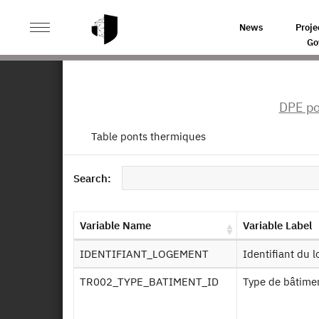
>
HOME
PRODUCT PAGE
News
Proje
Enquête Performance de l
Go
Ba
DPE po
PH
en
Table ponts thermiques
File Layout
Persistent Identifier (DOI)
Othe
Search:
Variable Name
Variable Label
IDENTIFIANT_LOGEMENT
Identifiant du
Fi
TR002_TYPE_BATIMENT_ID
Type de bâtime