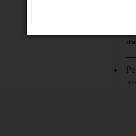
chau
DPE 
DPE 
chau
Pe
2013