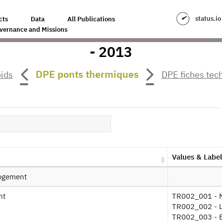
status.io
cts
Data
All Publications
'Habitat, Equipements, Besoins et
vernance and Missions
- 2013
ck to the source
DPE ponts thermiques
ids
DPE fiches tec
EBUS DPE : Survey on the performa
ergy needs and uses - energy perfor
r products:
2013
Authorisation:
Statistical Confidentiality Committe
Values & Label
 logement
le Layout
nt
TR002_001 - M
TR002_002 - L
TR002_003 - Bâ