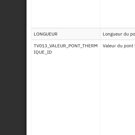
DPE 
DPE
LONGUEUR
Longueur du p
DPE 
TV013_VALEUR_PONT_THERM
Valeur du pon
IQUE_ID
DPE 
DPE
DPE 
DPE 
DPE 