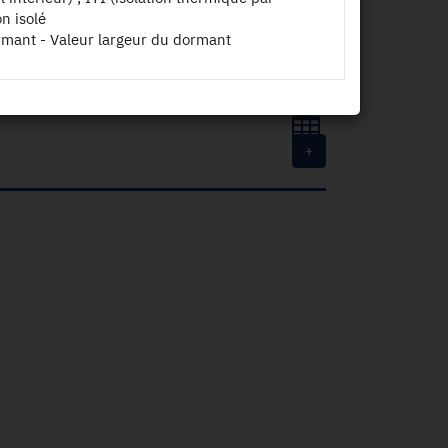
on isolé
rmant - Valeur largeur du dormant
+