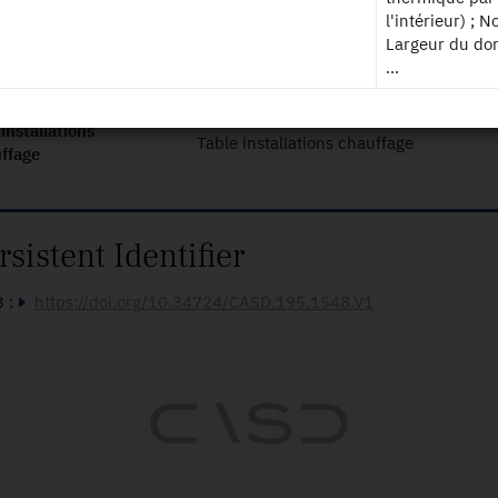
Table générateurs chauffage
ffage
l'intérieur) ; N
Largeur du do
...
generateurs ecs
Table générateurs ECS
installations
Table installations chauffage
ffage
rsistent Identifier
 :
https://doi.org/10.34724/CASD.195.1548.V1