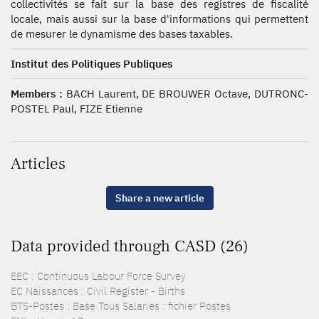
collectivités se fait sur la base des registres de fiscalité
locale, mais aussi sur la base d'informations qui permettent
de mesurer le dynamisme des bases taxables.
Institut des Politiques Publiques
Members :
BACH Laurent, DE BROUWER Octave, DUTRONC-
POSTEL Paul, FIZE Etienne
Articles
Share a new article
Data provided through CASD (26)
EEC : Continuous Labour Force Survey
EC Naissances : Civil Register - Births
BTS-Postes : Base Tous Salariés : fichier Postes