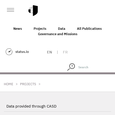
News
Projects
Data
All Publications
Governance and Missions
status.io
EN
|
FR
>
>
HOME
PROJECTS
Data provided through CASD