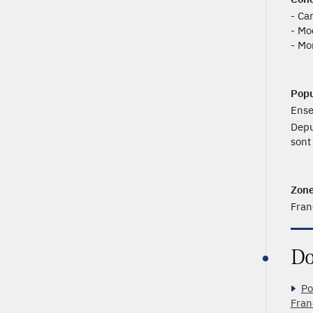
- Ca
- Mo
- Mo
Popu
Ense
Depu
sont
Zone
Fran
Do
Po
Fran