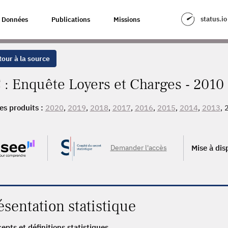
status.io
Données
Publications
Missions
our à la source
 : Enquête Loyers et Charges - 2010
es produits :
2020
,
2019
,
2018
,
2017
,
2016
,
2015
,
2014
,
2013
, 
, 2005, 2004, 2003, 2002, 2001, 2000, 1999, 1998, 1997, 1996,
, 1989, 1988, 1987, 1986, 1985, 1975
Demander l'accès
Mise à dis
ésentation statistique
epts et définitions statistiques