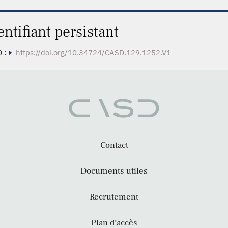
entifiant persistant
 :
https://doi.org/10.34724/CASD.129.1252.V1
Contact
Documents utiles
Recrutement
Plan d’accès