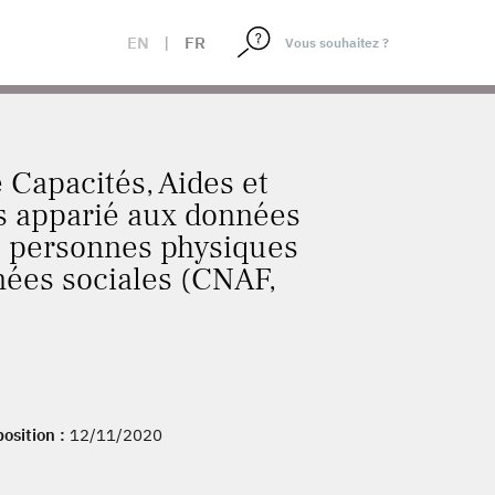
EN
|
FR
 Capacités, Aides et
s apparié aux données
s personnes physiques
nées sociales (CNAF,
position :
12/11/2020