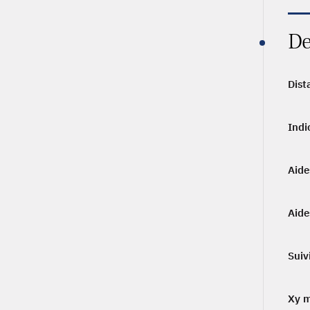
De
Dist
Indi
Aide
Aide
Suiv
Xy 