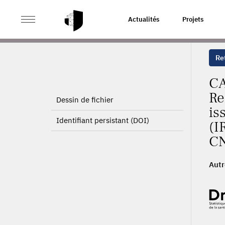
>
ACCUEIL
PAGE PRODUIT
Actualités
Projets
Ret
CA
Re
Dessin de fichier
is
Identifiant persistant (DOI)
(I
CN
Autr