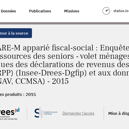
status.io
Données
Publications
Missions
our à la source
RE-M apparié fiscal-social : Enquête
ssources des seniors - volet ménage
sues des déclarations de revenus de
RPP) (Insee-Drees-Dgfip) et aux don
AV, CCMSA) - 2015
es produits :
2015
Demander l'accès
Mise à dis