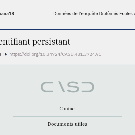
mana18
Données de l'enquête Diplômés Ecoles
entifiant persistant
 :
https://doi.org/10.34724/CASD.481.3724.V1
Contact
Documents utiles