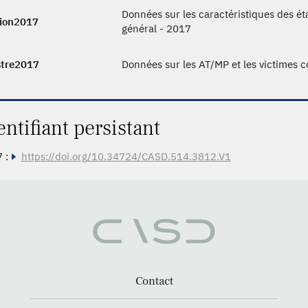
Données sur les caractéristiques des ét
ion2017
général - 2017
stre2017
Données sur les AT/MP et les victimes 
entifiant persistant
 :
https://doi.org/10.34724/CASD.514.3812.V1
Contact