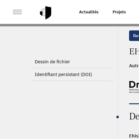
>
ACCUEIL
PAGE PRODUIT
Actualités
Projets
Ret
EH
Dessin de fichier
Autr
Identifiant persistant (DOI)
De
Ehis