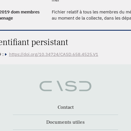
s2019 dom membres
Fichier relatif à tous les membres du 
menage
au moment de la collecte, dans les dép
entifiant persistant
 :
https://doi.org/10.34724/CASD.658.4525.V1
Contact
Documents utiles