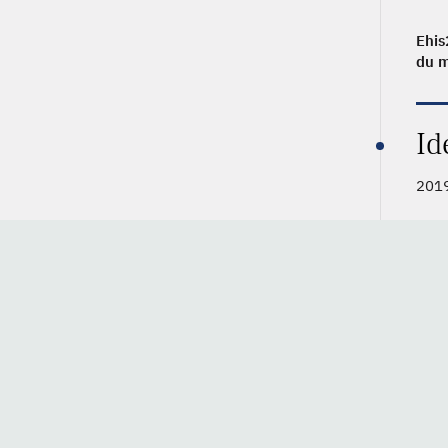
Ehi
du 
Id
2019