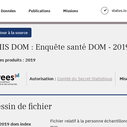
status.io
Données
Publications
Missions
our à la source
IS DOM : Enquête santé DOM - 201
es produits :
2019
Autorisation :
Comité du Secret Statistique
Mis
ssin de fichier
Fichier relatif à la personne échantillo
2019 dom index
mer