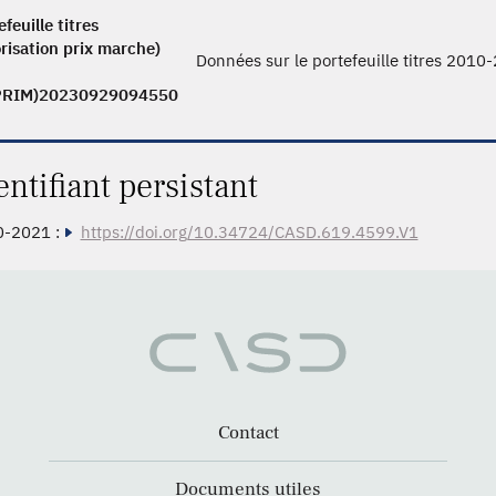
feuille titres
orisation prix marche)
Données sur le portefeuille titres 2010
PRIM)20230929094550
entifiant persistant
0-2021 :
https://doi.org/10.34724/CASD.619.4599.V1
Contact
Documents utiles