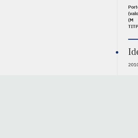
Porte
(val
(M
TIT
Id
201