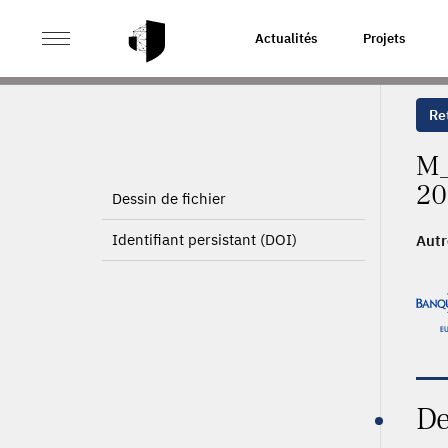
>
ACCUEIL
PAGE PRODUIT
Actualités
Projets
Ret
M_
20
Dessin de fichier
Identifiant persistant (DOI)
Autr
De