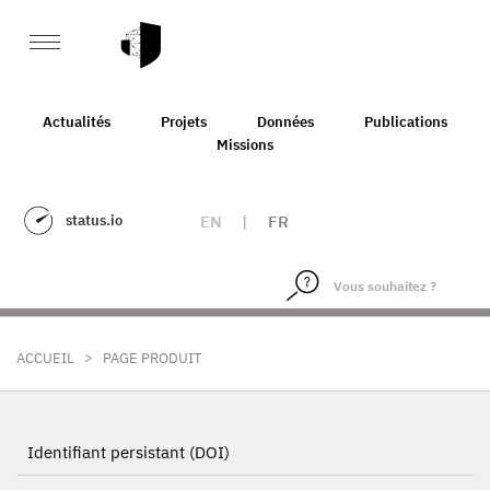
Actualités
Projets
Données
Publications
Missions
status.io
EN
|
FR
>
ACCUEIL
PAGE PRODUIT
Identifiant persistant (DOI)