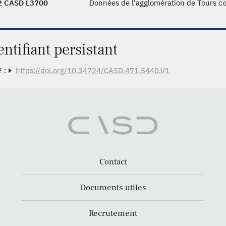
2 CASD L3700
Données de l'agglomération de Tours co
entifiant persistant
 :
https://doi.org/10.34724/CASD.471.5440.V1
Contact
Documents utiles
Recrutement