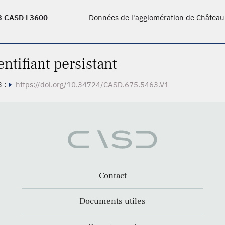
3 CASD L3600
Données de l'agglomération de Château
entifiant persistant
 :
https://doi.org/10.34724/CASD.675.5463.V1
Contact
Documents utiles