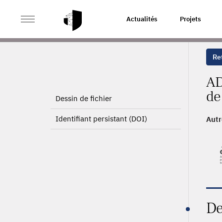
>
ACCUEIL
PAGE PRODUIT
Actualités
Projets
Ret
AD
de
Dessin de fichier
Identifiant persistant (DOI)
Autr
De