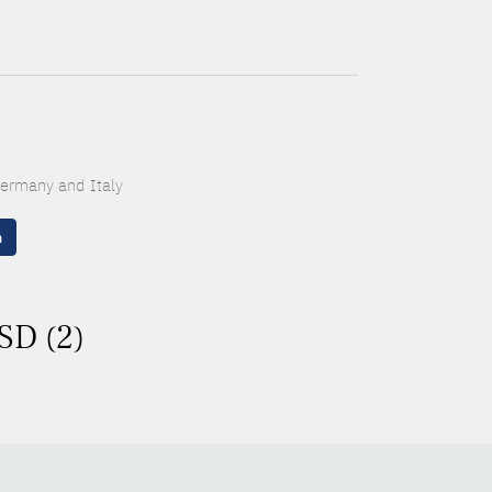
 Germany and Italy
n
SD (2)