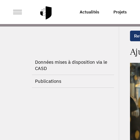
>
>
ACCUEIL
PROJETS
AJUSTEMENT MICROÉCONOMIQU
Actualités
Projets
Ret
Aj
Données mises à disposition via le
CASD
Publications