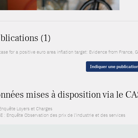
blications (1)
case for a positive euro area inflation target: Evidence from France,
Indiquer une publicatio
nnées mises à disposition via le CA
 Enquête Loyers et Charges
E : Enquête Observation des prix de l'industrie et des services