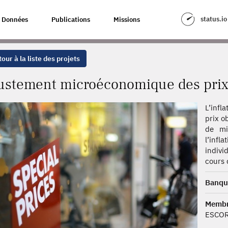
E DES PRIX ET INFLATION BASSE
status.io
Données
Publications
Missions
our à la liste des projets
ustement microéconomique des prix e
L’infl
prix o
de mi
l’infl
indivi
cours 
Banqu
Membr
ESCOR