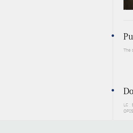
Pu
The 
Do
LC :
OPIS