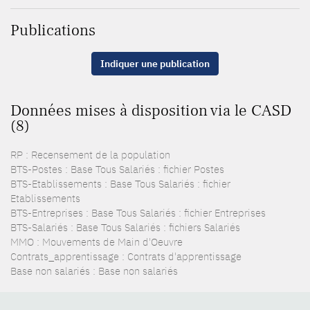
Publications
Indiquer une publication
Données mises à disposition via le CASD
(8)
RP : Recensement de la population
BTS-Postes : Base Tous Salariés : fichier Postes
BTS-Etablissements : Base Tous Salariés : fichier
Etablissements
BTS-Entreprises : Base Tous Salariés : fichier Entreprises
BTS-Salariés : Base Tous Salariés : fichiers Salariés
MMO : Mouvements de Main d'Oeuvre
Contrats_apprentissage : Contrats d'apprentissage
Base non salariés : Base non salariés