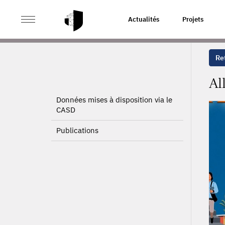
>
>
ACCUEIL
PROJETS
ALLOCATION DES PATIENTS A
Actualités
Projets
Ret
Al
Données mises à disposition via le
CASD
Publications