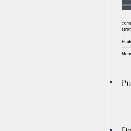
comp
strat
Écol
Memb
Pu
Do