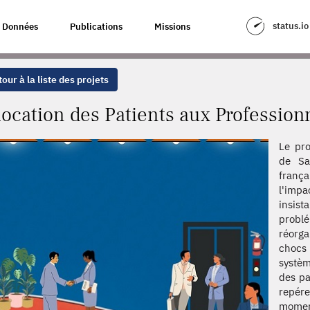
UX PROFESSIONNELS DE SANTÉ
status.io
Données
Publications
Missions
our à la liste des projets
location des Patients aux Profession
Le pro
de Sa
frança
l'impa
insis
prob
réorga
chocs 
systèm
des pa
repére
moment