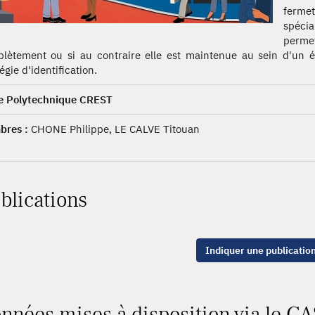
ferme
spécia
permet
lètement ou si au contraire elle est maintenue au sein d'un ét
égie d'identification.
e Polytechnique CREST
res :
CHONE Philippe, LE CALVE Titouan
blications
Indiquer une publicatio
nnées mises à disposition via le CA