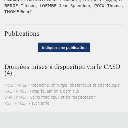
BERRE Titouan, LOEMBE Jean-Splendeur, POIX Thomas,
THOME Benoît
Publications
Indiquer une publication
Données mises à disposition via le CASD
(4)
MCO : PMSI - Médecine, chirurgie, obstétrique et odontologie
HAD : PMSI - Hospitalisation à domicile
SMR : PMSI - Soins médicaux et de réadaptation
PSY : PMSI - Psychiatrie