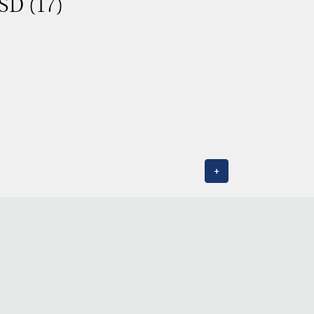
SD (17)
+