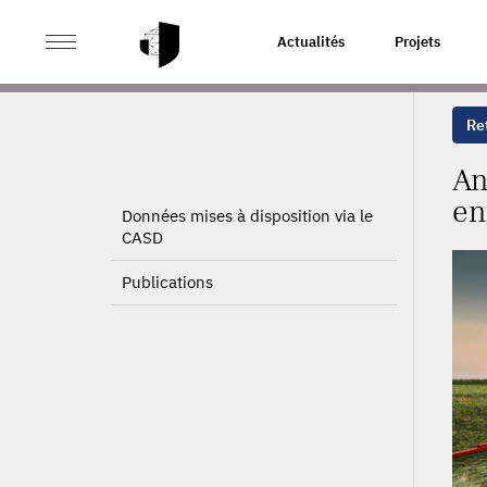
>
>
ACCUEIL
PROJETS
ANALYSE ET ÉVALUATION DE
Actualités
Projets
Ret
An
en
Données mises à disposition via le
CASD
Publications