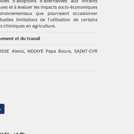
ilités d’adoptions d’alternatives aux intrants
ues et à évaluer les impacts socio-économiques
vironnementaux que pourraient occasionner
tuelles limitations de l'utilisation de certains
ts chimiques en agriculture.
nement et du travail
SSE Alexis, NDIAYE Papa Boure, SAINT-CYR
n