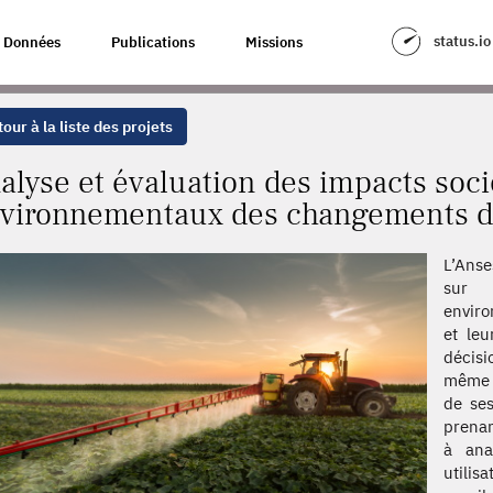
S IMPACTS SOCIO-ÉCONOMIQUES ET ENVIRONNEMENTAUX DES CHANGEMEN
status.io
Données
Publications
Missions
our à la liste des projets
alyse et évaluation des impacts soc
vironnementaux des changements de
L’Anse
sur 
enviro
et leu
décisi
même (
de ses
prenan
à anal
utilis