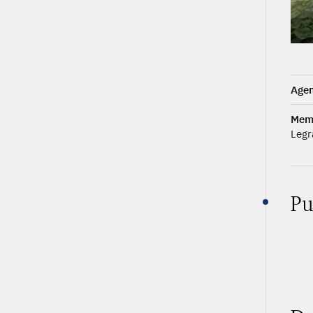
Agen
Mem
Legr
Pu