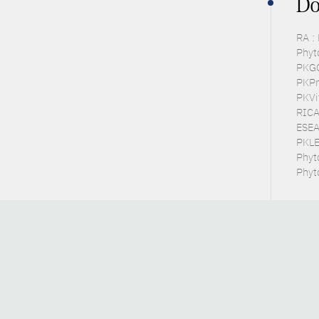
Do
RA :
Phyto
PKGC
PKPra
PKVit
RICA
ESEA 
PKLE
Phyt
Phyto