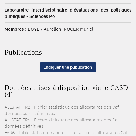
Laboratoire interdisciplinaire d'évaluations des politiques
publiques - Sciences Po
Membres :
BOYER Aurélien, ROGER Muriel
Publications
Indiquer une publication
Données mises à disposition via le CASD
(4)
ALLSTAT-FR2 : Fichier statistique des allocataires des Caf -
données semi-définitives
ALLSTAT-FR6 : Fichier statistique des allocataires des Caf -
données définitives
FAR6 : Table statistique annuelle de suivi des allocataires Caf