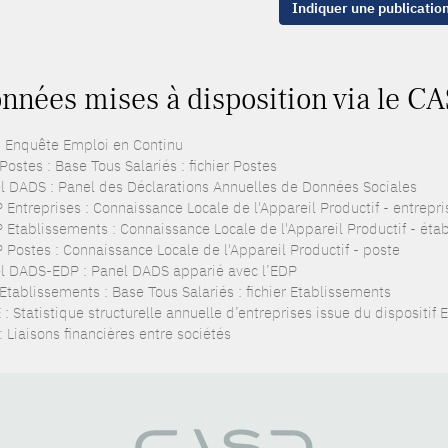
Indiquer une publicatio
nnées mises à disposition via le CA
: Enquête Emploi en Continu
ostes : Base Tous Salariés : fichier Postes
l DADS : Panel des Déclarations Annuelles de Données Sociales
 Entreprises : Connaissance Locale de l'Appareil Productif - entrepri
 Etablissements : Connaissance Locale de l'Appareil Productif - éta
 Postes : Connaissance Locale de l'Appareil Productif - poste
l DADS-EDP : Panel DADS apparié avec l’EDP
Etablissements : Base Tous Salariés : fichier Etablissements
: Statistique structurelle annuelle d’entreprises issue du dispositif
: Liaisons financières entre sociétés