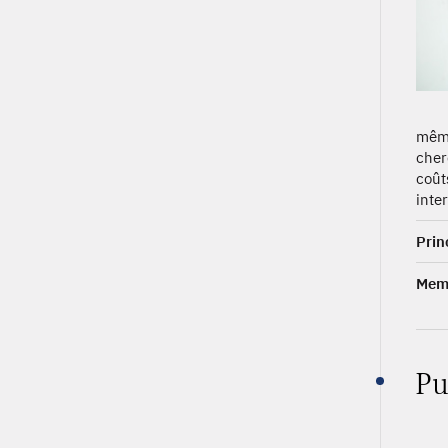
même
cher
coût
inte
Prin
Memb
Pu