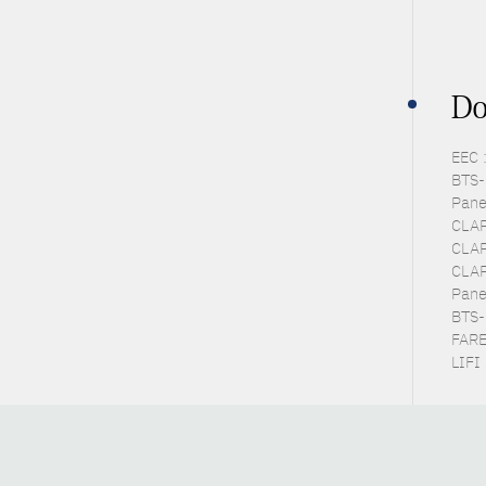
Do
EEC 
BTS-P
Pane
CLAP
CLAP
CLAP
Pane
BTS-
FARE 
LIFI 