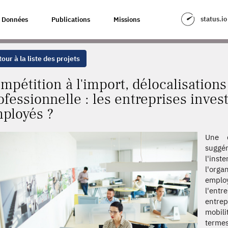
LOCALISATIONS ET MOBILITÉ PROFESSIONNELLE : LES ENTREPRISES INV
status.io
Données
Publications
Missions
our à la liste des projets
mpétition à l'import, délocalisations
ofessionnelle : les entreprises inves
ployés ?
Une d
suggé
l'ins
l'orga
employ
l'entr
entrep
mobili
termes