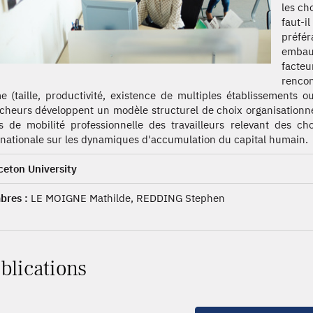
les ch
faut-
préfér
embau
facte
rencon
 (taille, productivité, existence de multiples établissements o
cheurs développent un modèle structurel de choix organisationnel
s de mobilité professionnelle des travailleurs relevant des c
rnationale sur les dynamiques d'accumulation du capital humain.
ceton University
res :
LE MOIGNE Mathilde, REDDING Stephen
blications