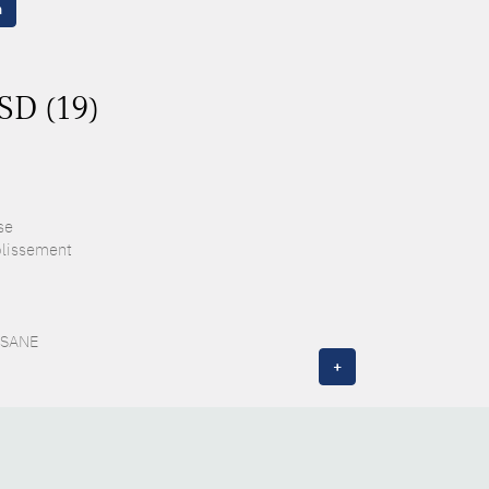
n
SD (19)
se
blissement
 ESANE
+