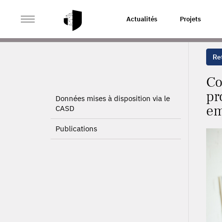
>
>
ACCUEIL
PROJETS
COMPÉTITION À L'IMPORT, DÉ
Actualités
Projets
Ret
Co
pr
Données mises à disposition via le
em
CASD
Publications