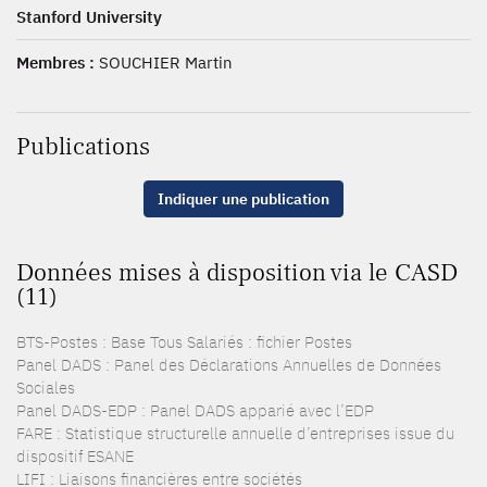
Stanford University
Membres :
SOUCHIER Martin
Publications
Indiquer une publication
Données mises à disposition via le CASD
(11)
BTS-Postes : Base Tous Salariés : fichier Postes
Panel DADS : Panel des Déclarations Annuelles de Données
Sociales
Panel DADS-EDP : Panel DADS apparié avec l’EDP
FARE : Statistique structurelle annuelle d’entreprises issue du
dispositif ESANE
LIFI : Liaisons financières entre sociétés