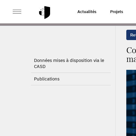
>
>
ACCUEIL
PROJETS
CONCEPTION D’UN SYSTÈME M
Actualités
Projets
Ret
Co
ma
Données mises à disposition via le
CASD
Publications