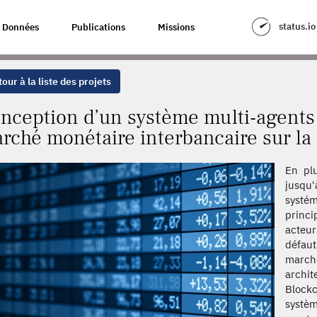
ULTI-AGENTS POUR LE TRADING SUR UN MARCHÉ MONÉTAIRE INTERBANC
status.io
Données
Publications
Missions
our à la liste des projets
nception d’un système multi-agents 
rché monétaire interbancaire sur la
En plu
jusqu
systém
princ
acteur
défaut
march
archit
Blockc
systè