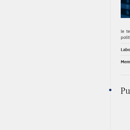
le t
poli
Labo
Memb
Pu