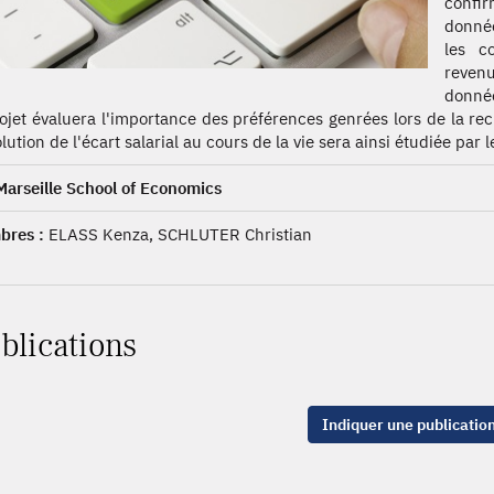
confir
donnée
les c
revenu
donnée
rojet évaluera l'importance des préférences genrées lors de la re
lution de l'écart salarial au cours de la vie sera ainsi étudiée par 
Marseille School of Economics
res :
ELASS Kenza, SCHLUTER Christian
blications
Indiquer une publicatio