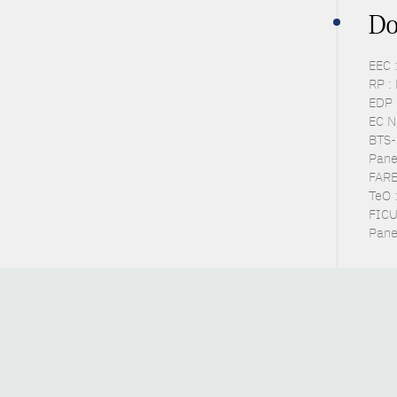
Do
EEC 
RP :
EDP 
EC N
BTS-P
Pane
FARE 
TeO :
FICUS
Panel