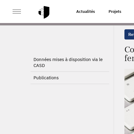
>
>
ACCUEIL
PROJETS
CONSÉQUENCES DE L'OFFRE D
Actualités
Projets
Ret
Co
f
Données mises à disposition via le
CASD
Publications