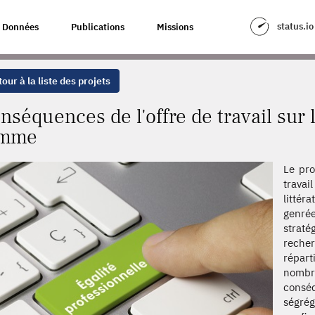
E TRAVAIL SUR LES INÉGALITÉS HOMME-FEMME
status.io
Données
Publications
Missions
our à la liste des projets
nséquences de l'offre de travail sur
emme
Le pro
travai
littér
genré
strat
recher
répar
nombre
consé
ségrég