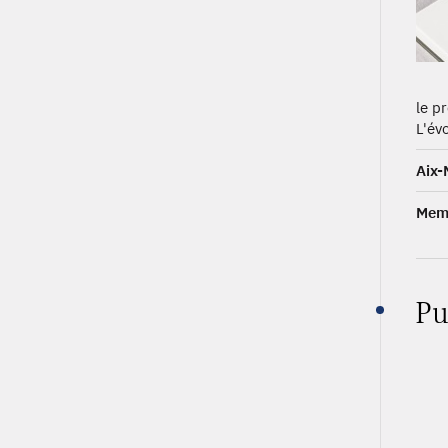
le p
L'évo
Aix-
Memb
Pu