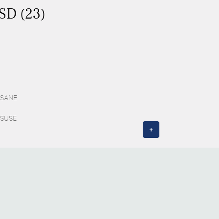
ASD (23)
 ESANE
f SUSE
+