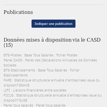
Publications
Indiquer une publication
Données mises à disposition via le CASD
(15)
BTS-Postes : Base Tous Salariés : fichier Postes
Panel DADS : Panel des Déclarations Annuelles de Données
Sociales
BTS-Etablissements : Base Tous Salariés : fichier
Etablissements
FARE : Statistique structurelle annuelle d’entreprises issue du
dispositif ESANE
LIFI : Liaisons financières entre sociétés
FICUS : Statistique structurelle annuelle d’entreprises issue du
dispositif SUSE
Panel tous salariés : Panel tous salariés