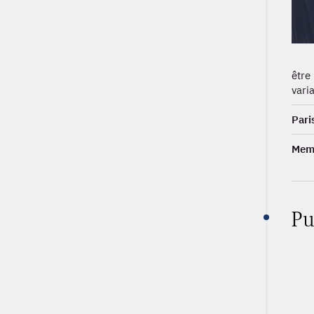
être
varia
Pari
Memb
Pu