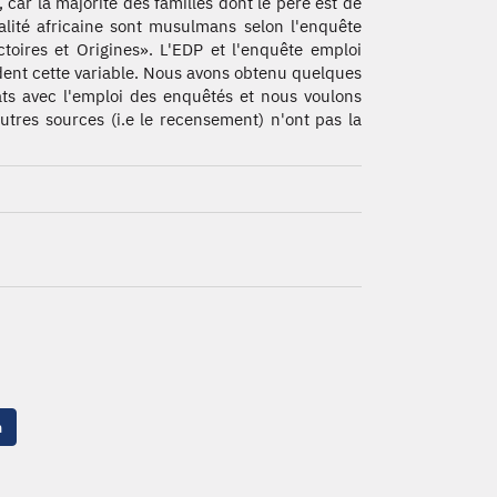
e, car la majorité des familles dont le père est de
alité africaine sont musulmans selon l'enquête
ctoires et Origines». L'EDP et l'enquête emploi
ent cette variable. Nous avons obtenu quelques
ats avec l'emploi des enquêtés et nous voulons
utres sources (i.e le recensement) n'ont pas la
n