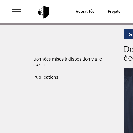
>
>
ACCUEIL
PROJETS
DERRIÈRE LE VOILE : L'EFFET
Actualités
Projets
Ret
De
éc
Données mises à disposition via le
CASD
Publications