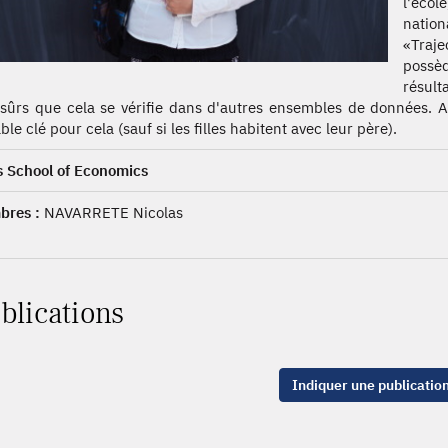
l'écol
nation
«Traje
possèd
résult
 sûrs que cela se vérifie dans d'autres ensembles de données. A
ble clé pour cela (sauf si les filles habitent avec leur père).
s School of Economics
res :
NAVARRETE Nicolas
blications
Indiquer une publicatio