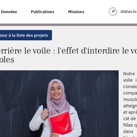
 D'INTERDIRE LE VOILE ISLAMIQUE DANS LES ÉCOLES
status.io
Données
Publications
Missions
our à la liste des projets
rrière le voile : l'effet d'interdire le
oles
Notre 
voile 
consé
compar
musul
atteig
et apr
clé de
filles 
dans 