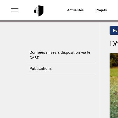
>
>
ACCUEIL
PROJETS
DÉTERMINANT DE LA PERFORM
Actualités
Projets
Ret
Dé
Données mises à disposition via le
CASD
Publications