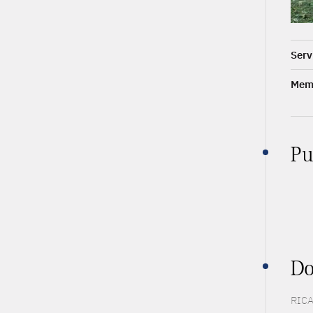
Serv
Memb
Pu
Do
RICA