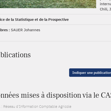
intern
Chili, 
ice de la Statistique et de la Prospective
res :
SAUER Johannes
blications
Indiquer une publicatio
nnées mises à disposition via le CA
 : Réseau d'Information Comptable Agricole