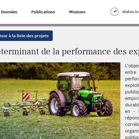
ANCE DES EXPLOITATIONS AGRICOLES
status.io
Données
Publications
Missions
our à la liste des projets
terminant de la performance des exp
L'obje
entre 
perfor
explo
publi
empir
durabl
en - 
répon
corrél
organ
poli