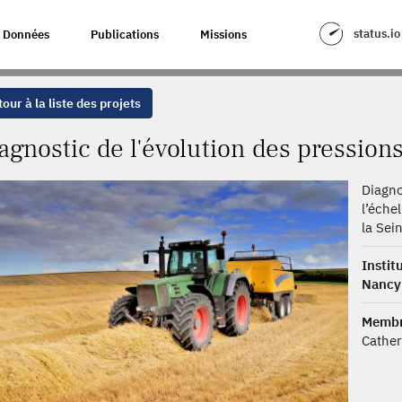
 DES PRESSIONS AGRICOLES
status.io
Données
Publications
Missions
our à la liste des projets
agnostic de l'évolution des pressions
Diagno
l’éche
la Sei
Insti
Nancy
Membr
Cathe