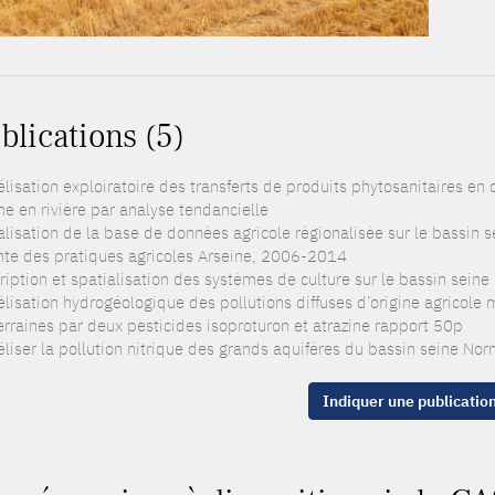
blications (5)
lisation exploiratoire des transferts de produits phytosanitaires en 
ne en rivière par analyse tendancielle
alisation de la base de données agricole régionalisée sur le bassin s
nte des pratiques agricoles Arseine, 2006-2014
ription et spatialisation des systèmes de culture sur le bassin sein
lisation hydrogéologique des pollutions diffuses d’origine agricole m
erraines par deux pesticides isoproturon et atrazine rapport 50p
liser la pollution nitrique des grands aquifères du bassin seine No
Indiquer une publicatio