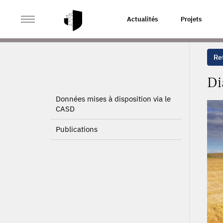
>
>
ACCUEIL
PROJETS
DIAGNOSTIC DE L'ÉVOLUTION
Actualités
Projets
Ret
Di
Données mises à disposition via le
CASD
Publications