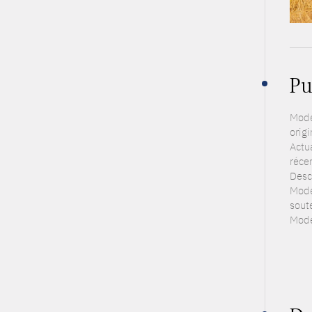
Pu
Modé
origi
Actu
réce
Desc
Modé
sout
Modé