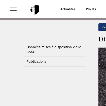
>
>
ACCUEIL
PROJETS
DIFFÉRENTIELS HOMMES-FEM
Actualités
Projets
Ret
Di
Données mises à disposition via le
CASD
Publications