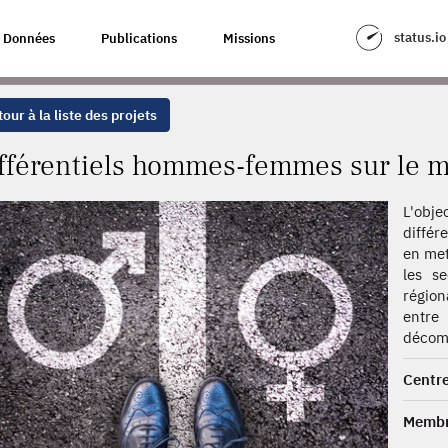
MES SUR LE MARCHÉ DU TRAVAIL
status.io
Données
Publications
Missions
our à la liste des projets
fférentiels hommes-femmes sur le ma
L'obje
différ
en met
les se
région
entre
décomp
Centre
Membr