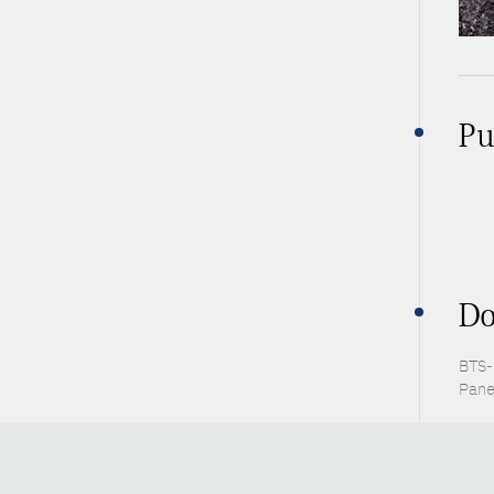
Pu
Do
BTS-P
Pane