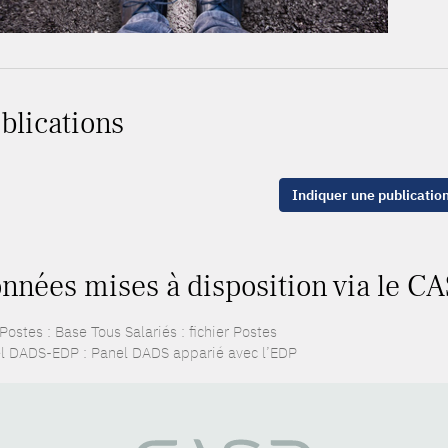
blications
Indiquer une publicatio
nnées mises à disposition via le CA
ostes : Base Tous Salariés : fichier Postes
l DADS-EDP : Panel DADS apparié avec l’EDP