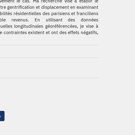
ivement le cas. Ma recherche vise à établir le
ntre gentrification et displacement en examinant
bilités résidentielles des parisiens et franciliens
ble revenus. En utilisant des données
duelles longitudinales géoréférencées, je vise à
 contraintes existent et ont des effets négatifs,
n