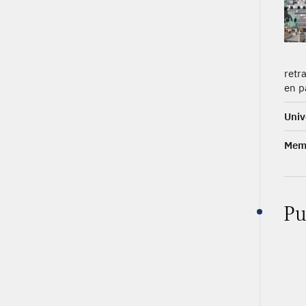
retr
en p
Univ
Memb
Pu