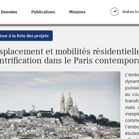
RÉSIDENTIELLES. LES EFFETS DE LA GENTRIFICATION DANS LE PARIS C
status.io
Données
Publications
Missions
our à la liste des projets
splacement et mobilités résidentielle
ntrification dans le Paris contempor
L'embo
dynami
puissa
au cou
transf
mais c
inexpl
comme 
l'emb
étude