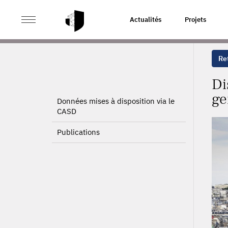
>
>
ACCUEIL
PROJETS
DISPLACEMENT ET MOBILITÉS 
Actualités
Projets
Ret
Di
ge
Données mises à disposition via le
CASD
Publications