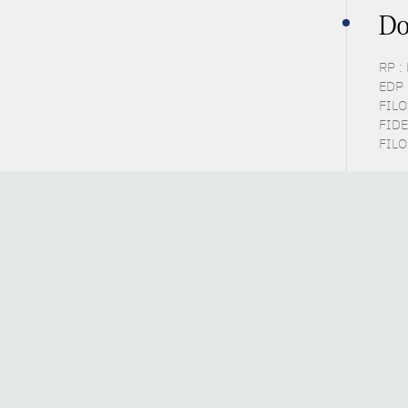
Do
RP :
EDP 
FILOS
FIDE
FILO