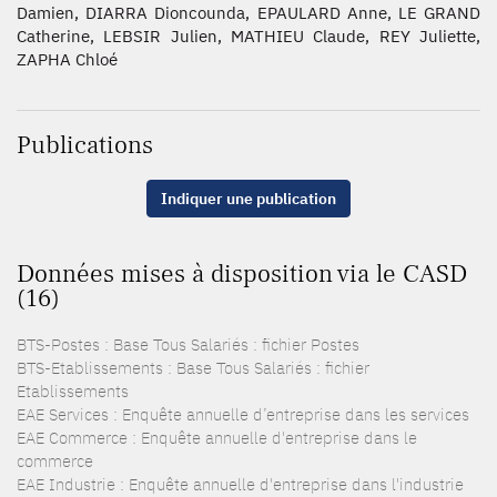
Damien, DIARRA Dioncounda, EPAULARD Anne, LE GRAND
Catherine, LEBSIR Julien, MATHIEU Claude, REY Juliette,
ZAPHA Chloé
Publications
Indiquer une publication
Données mises à disposition via le CASD
(16)
BTS-Postes : Base Tous Salariés : fichier Postes
BTS-Etablissements : Base Tous Salariés : fichier
Etablissements
EAE Services : Enquête annuelle d’entreprise dans les services
EAE Commerce : Enquête annuelle d'entreprise dans le
commerce
EAE Industrie : Enquête annuelle d'entreprise dans l'industrie