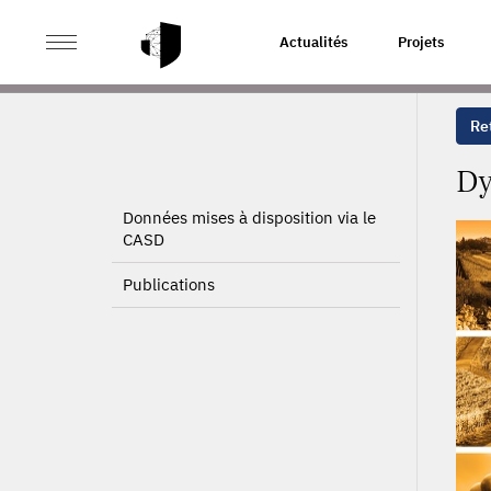
>
>
ACCUEIL
PROJETS
DYNAMIQUE DE LA SURFACE E
Actualités
Projets
Ret
Dy
Données mises à disposition via le
CASD
Publications