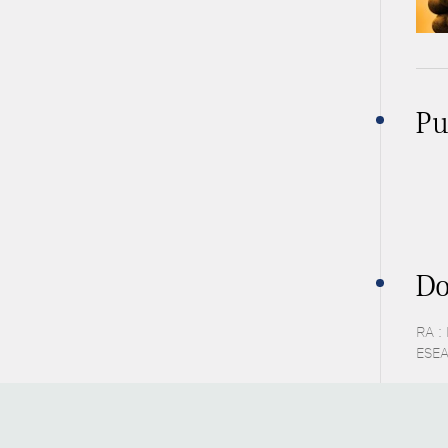
Pu
Do
RA :
ESEA 