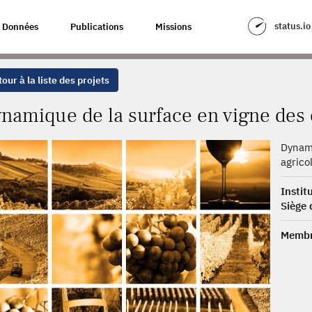
N VIGNE DES EXPLOITATIONS AGRICOLES
status.io
Données
Publications
Missions
our à la liste des projets
namique de la surface en vigne des e
Dynami
agrico
Instit
Siège 
Membr