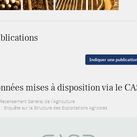
blications
Indiquer une publicatio
nnées mises à disposition via le CA
 Recensement Général de l’Agriculture
: Enquête sur la Structure des Exploitations Agricoles