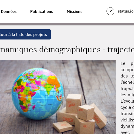
S : TRAJECTOIRES ET MIGRATIONS
status.io
Données
Publications
Missions
our à la liste des projets
namiques démographiques : trajectoi
Le pr
compo
des te
l’éche
trajec
les mi
L’évol
cycle 
transi
vieil
dynam
avec 