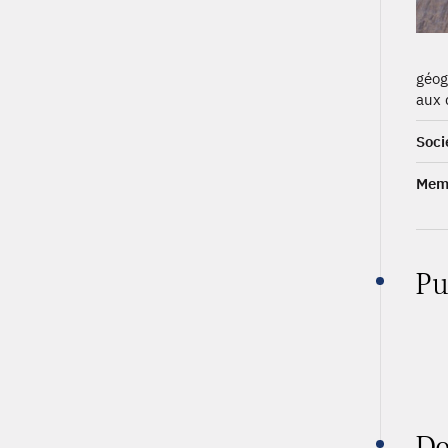
géog
aux 
Soci
Memb
Pu
Do