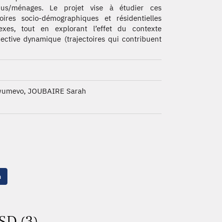
idus/ménages. Le projet vise à étudier ces
toires socio-démographiques et résidentielles
exes, tout en explorant l’effet du contexte
pective dynamique (trajectoires qui contribuent
wumevo, JOUBAIRE Sarah
n
SD (3)