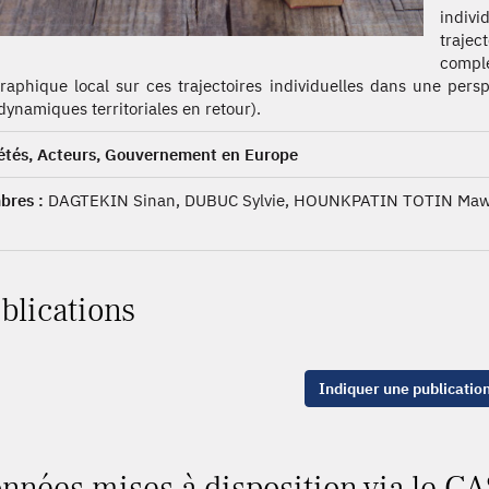
indiv
trajec
compl
raphique local sur ces trajectoires individuelles dans une pers
dynamiques territoriales en retour).
étés, Acteurs, Gouvernement en Europe
res :
DAGTEKIN Sinan, DUBUC Sylvie, HOUNKPATIN TOTIN Ma
blications
Indiquer une publicatio
nnées mises à disposition via le CA