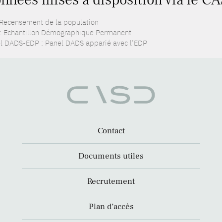
 Recensement de la population
: Echantillon Démographique Permanent
l DADS-EDP : Panel DADS apparié avec l’EDP
Contact
Documents utiles
Recrutement
Plan d’accès